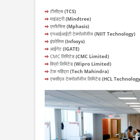
⇨
टीसीएस
(TCS)
⇨
माइंडट्री
(Mindtree)
⇨
एमफैसिस
(Mphasis)
⇨
एनआईआईटी टेक्नोलॉजीज
(NIIT Technology)
⇨
इंफोसिस
(Infosys)
⇨
आईगेट
(IGATE)
⇨
CMC लिमिटेड
(CMC Limited)
⇨
विप्रो लिमिटेड
(Wipro Limited)
⇨
टेक महिंद्रा
(Tech Mahindra)
⇨
एचसीएल टेक्नोलॉजीज लिमिटेड
(HCL Technology