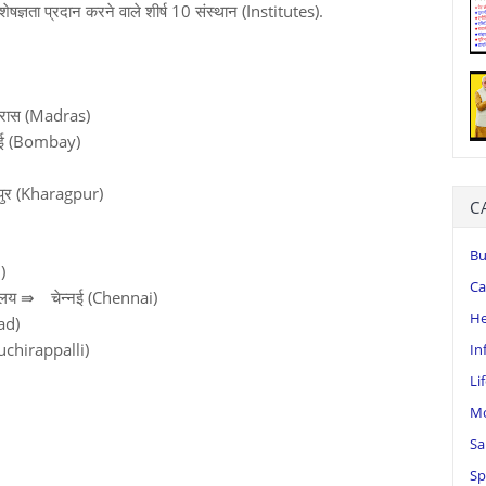
विशेषज्ञता प्रदान करने वाले शीर्ष 10 संस्थान (Institutes).
्रास (Madras)
बई (Bombay)
़गपुर (Kharagpur)
C
Bu
)
Ca
्यालय ⇛
चेन्नई (Chennai)
He
ad)
iruchirappalli)
In
Li
Mo
Sa
Sp