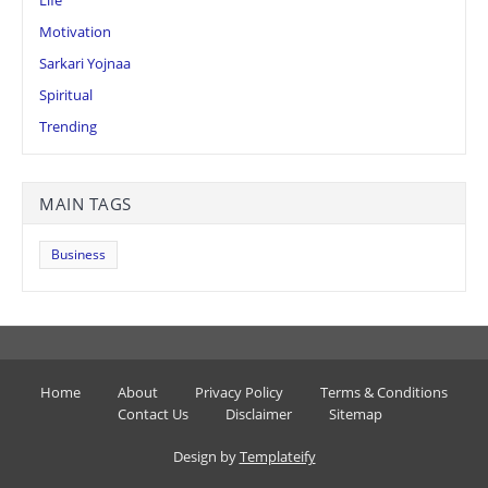
Life
Motivation
Sarkari Yojnaa
Spiritual
Trending
MAIN TAGS
Business
Home
About
Privacy Policy
Terms & Conditions
Contact Us
Disclaimer
Sitemap
Design by
Templateify